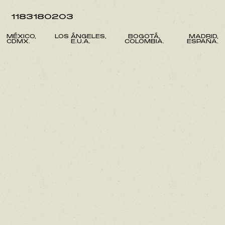
1183180203
MÉXICO,
LOS ÁNGELES,
BOGOTÁ,
MADRID,
CDMX.
E.U.A.
COLOMBIA.
ESPAÑA.