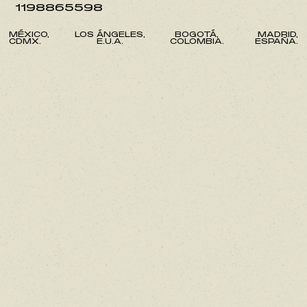
1198865598
MÉXICO,
LOS ÁNGELES,
BOGOTÁ,
MADRID,
CDMX.
E.U.A.
COLOMBIA.
ESPAÑA.