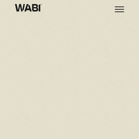
MÉXICO,
LOS ÁNGELES,
BOGOTÁ,
MADRID,
CDMX.
E.U.A.
COLOMBIA.
ESPAÑA.